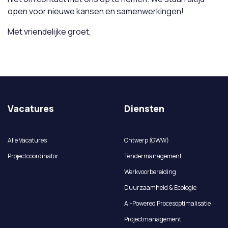
open voor nieuwe kansen en samenwerkingen!
Met vriendelijke groet,
Vacatures
Diensten
Alle Vacatures
Ontwerp (GWW)
Projectcoördinator
Tendermanagement
Werkvoorbereiding
Duurzaamheid & Ecologie
AI-Powered Procesoptimalisatie
Projectmanagement