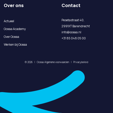
Over ons
Contact
Pesetastraat 40,
Actueel
2991XT Barendrecht
Oceaa Academy
info@oceaa.nl
Over Oceaa
+31 85 048 05 00
Werken bij Oceaa
©
2026
|
Oceaa
Algemene voorwaarden
|
Privacybeleid