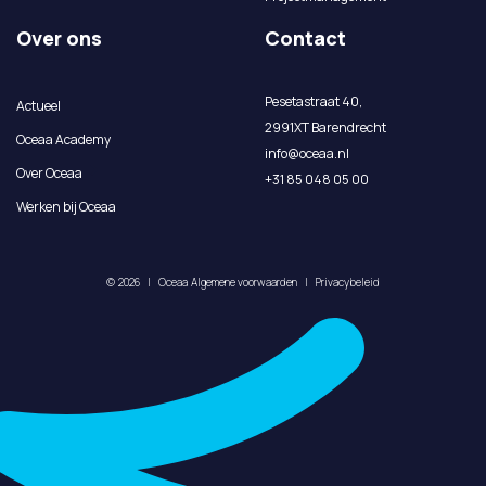
Over ons
Contact
Pesetastraat 40,
Actueel
2991XT Barendrecht
Oceaa Academy
info@oceaa.nl
Over Oceaa
+31 85 048 05 00
Werken bij Oceaa
©
2026
|
Oceaa
Algemene voorwaarden
|
Privacybeleid