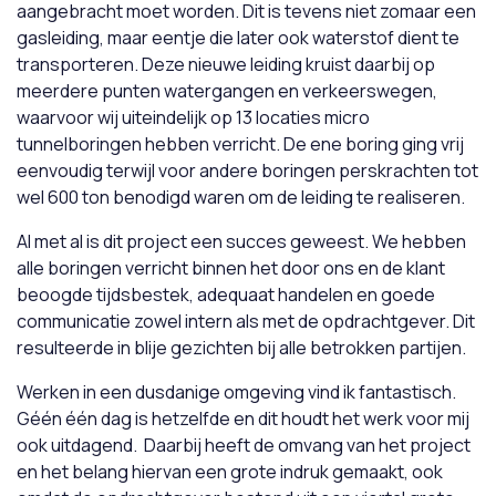
aangebracht moet worden. Dit is tevens niet zomaar een
gasleiding, maar eentje die later ook waterstof dient te
transporteren. Deze nieuwe leiding kruist daarbij op
meerdere punten watergangen en verkeerswegen,
waarvoor wij uiteindelijk op 13 locaties micro
tunnelboringen hebben verricht. De ene boring ging vrij
eenvoudig terwijl voor andere boringen perskrachten tot
wel 600 ton benodigd waren om de leiding te realiseren.
Al met al is dit project een succes geweest. We hebben
alle boringen verricht binnen het door ons en de klant
beoogde tijdsbestek, adequaat handelen en goede
communicatie zowel intern als met de opdrachtgever. Dit
resulteerde in blije gezichten bij alle betrokken partijen.
Werken in een dusdanige omgeving vind ik fantastisch.
Géén één dag is hetzelfde en dit houdt het werk voor mij
ook uitdagend. Daarbij heeft de omvang van het project
en het belang hiervan een grote indruk gemaakt, ook