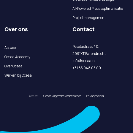
AI-Powered Procesoptimalisatie
Projectmanagement
Over ons
Contact
Pesetastraat 40,
Actueel
2991XT Barendrecht
Oceaa Academy
info@oceaa.nl
Over Oceaa
+31 85 048 05 00
Werken bij Oceaa
©
2026
|
Oceaa
Algemene voorwaarden
|
Privacybeleid