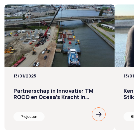
13/01/2025
13/0
Partnerschap in Innovatie: TM
Ken
ROCO en Oceaa’s Kracht in…
Sti
Lees
Projecten
B
verder